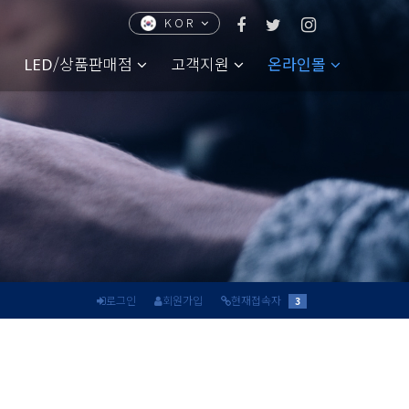
KOR
CHN
ENG
JPN
/상품판매점
고객지원
온라인몰
LED
로그인
회원가입
현재접속자
3