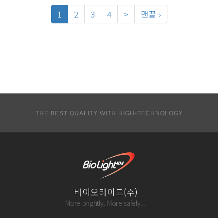
1
2
3
4
>
맨끝 ›
THE BEST QUALITY WITH HIGH-TECHNOLOGY
바이오라이트(주)
More brightly, More safely...