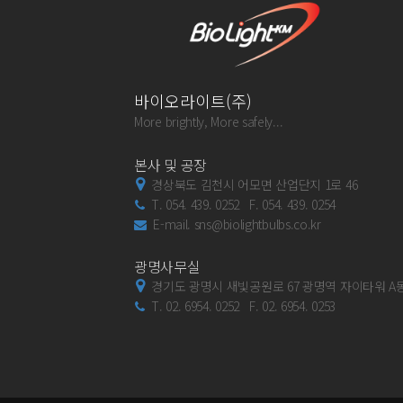
바이오라이트(주)
More brightly, More safely...
본사 및 공장
경상북도 김천시 어모면 산업단지 1로 46
T. 054. 439. 0252 F. 054. 439. 0254
E-mail. sns@biolightbulbs.co.kr
광명사무실
경기도 광명시 새빛공원로 67 광명역 자이타워 A동 
T. 02. 6954. 0252 F. 02. 6954. 0253