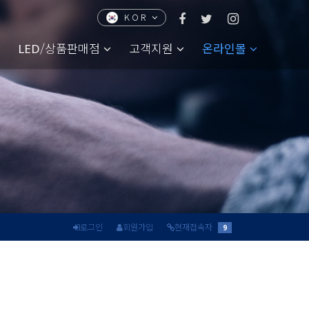
KOR
CHN
ENG
JPN
/상품판매점
고객지원
온라인몰
LED
로그인
회원가입
현재접속자
9