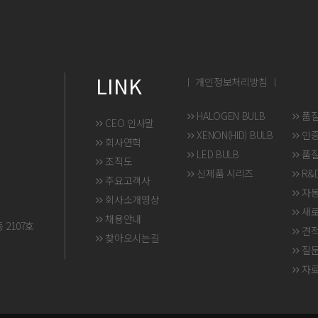
LINK
ㅣ 개인정보처리방침 ㅣ
HALOGEN BULB
품
CEO 인사말
XENON(HID) BULB
인
회사연혁
LED BULB
품질
조직도
신제품 시리즈
R&
주요고객사
자동
회사소개영상
새
채용안내
2107호
견
찾아오시는길
질문
자