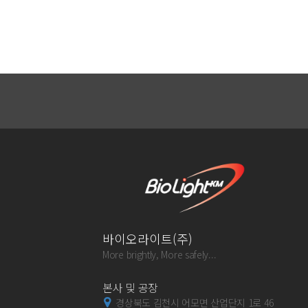
바이오라이트(주)
More brightly, More safely...
본사 및 공장
경상북도 김천시 어모면 산업단지 1로 46