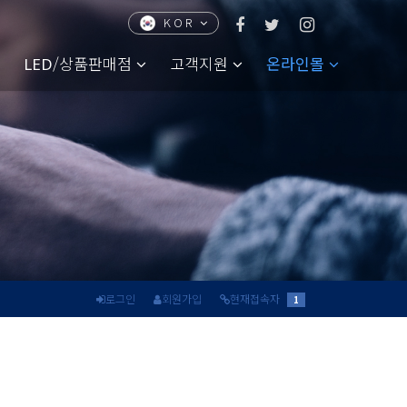
KOR
CHN
ENG
JPN
/상품판매점
고객지원
온라인몰
LED
로그인
회원가입
현재접속자
1