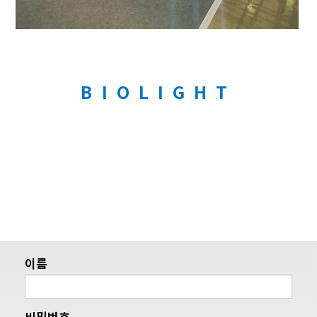
B I O L I G H T
이름
비밀번호