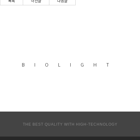
목록
이전글
다음글
BIOLIGHT
THE BEST QUALITY WITH HIGH-TECHNOLOGY