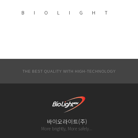
BIOLIGHT
THE BEST QUALITY WITH HIGH-TECHNOLOGY
바이오라이트(주)
More brightly, More safely...