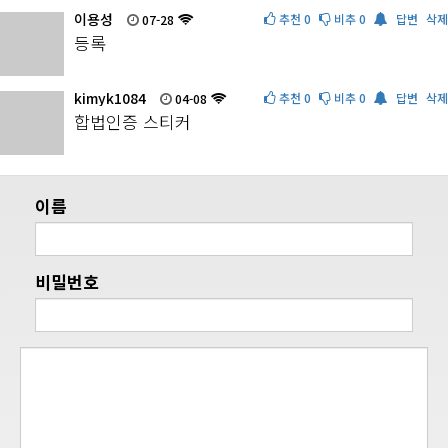
이용성
추천
0
비추
0
답변
삭제
07-28
등록
kimyk1084
추천
0
비추
0
답변
삭제
04-08
합법인증 스티커
이름
비밀번호