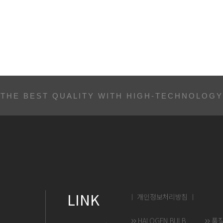
THE BEST QUALITY WITH HIGH-TECHNOLOGY
LINK
ㅣ 개인정보처리방침 ㅣ
HALOGEN BULB
품