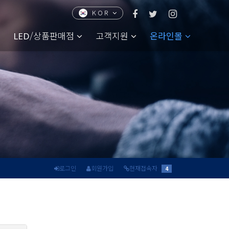
KOR
CHN
ENG
JPN
/상품판매점
고객지원
온라인몰
LED
로그인
회원가입
현재접속자
4